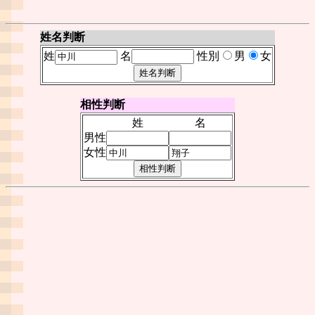
姓名判断
姓
名
性別
男
女
相性判断
姓
名
男性
女性