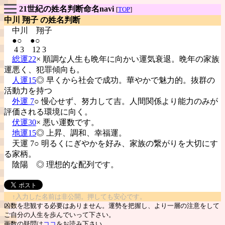
21世紀の姓名判断命名navi
[
TOP
]
中川 翔子 の姓名判断
中川
翔子
●○ ●○
4 3 12 3
総運22
× 順調な人生も晩年に向かい運気衰退。晩年の家族
運悪く、犯罪傾向も。
人運15
◎ 早くから社会で成功。華やかで魅力的。抜群の
活動力を持つ
外運 7
○ 慢心せず、努力して吉。人間関係より能力のみが
評価される環境に向く。
伏運30
× 悪い運数です。
地運15
◎ 上昇、調和、幸福運。
天運 7○ 明るくにぎやかを好み、家族の繋がりを大切にす
る家柄。
陰陽
◎ 理想的な配列です。
↑入力した名前は非公開。押しても安心です。
凶数を悲観する必要はありません。運勢を把握し、より一層の注意をして
ご自分の人生を歩んでいって下さい。
画数の疑問は
ココ
をお読み下さい。