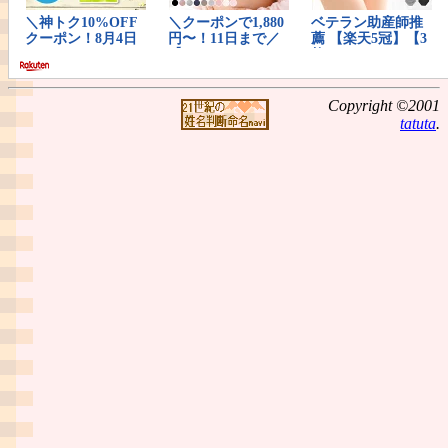
Copyright ©2001
tatuta
.