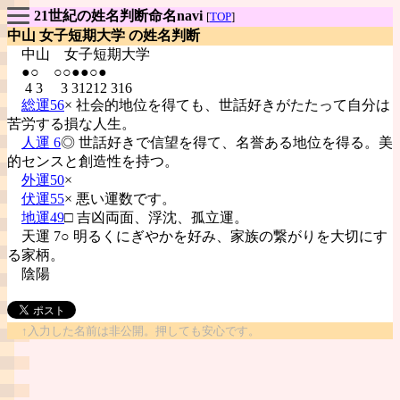
21世紀の姓名判断命名navi
[
TOP
]
中山 女子短期大学 の姓名判断
中山
女子短期大学
●○ ○○●●○●
4 3 3 31212 316
総運56
× 社会的地位を得ても、世話好きがたたって自分は
苦労する損な人生。
人運 6
◎ 世話好きで信望を得て、名誉ある地位を得る。美
的センスと創造性を持つ。
外運50
×
伏運55
× 悪い運数です。
地運49
□ 吉凶両面、浮沈、孤立運。
天運 7○ 明るくにぎやかを好み、家族の繋がりを大切にす
る家柄。
陰陽
↑入力した名前は非公開。押しても安心です。