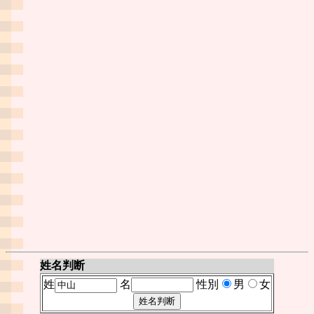
姓名判断
姓
名
性別
男
女