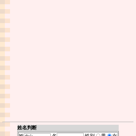
姓名判断
姓
名
性別
男
女