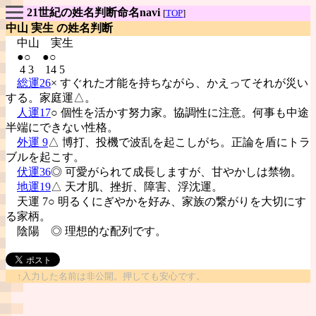
21世紀の姓名判断命名navi
[
TOP
]
中山 実生 の姓名判断
中山
実生
●○ ●○
4 3 14 5
総運26
× すぐれた才能を持ちながら、かえってそれが災い
する。家庭運△。
人運17
○ 個性を活かす努力家。協調性に注意。何事も中途
半端にできない性格。
外運 9
△ 博打、投機で波乱を起こしがち。正論を盾にトラ
ブルを起こす。
伏運36
◎ 可愛がられて成長しますが、甘やかしは禁物。
地運19
△ 天才肌、挫折、障害、浮沈運。
天運 7○ 明るくにぎやかを好み、家族の繋がりを大切にす
る家柄。
陰陽
◎ 理想的な配列です。
↑入力した名前は非公開。押しても安心です。