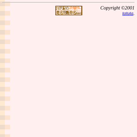
Copyright ©2001
tatuta
.