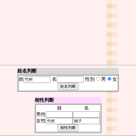
姓名判断
姓
名
性別
男
女
相性判断
姓
名
男性
女性