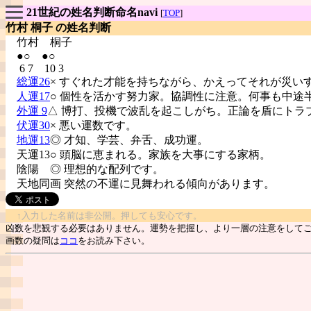
21世紀の姓名判断命名navi
[
TOP
]
竹村 桐子 の姓名判断
竹村
桐子
●○ ●○
6 7 10 3
総運26
× すぐれた才能を持ちながら、かえってそれが災い
人運17
○ 個性を活かす努力家。協調性に注意。何事も中途
外運 9
△ 博打、投機で波乱を起こしがち。正論を盾にトラ
伏運30
× 悪い運数です。
地運13
◎ 才知、学芸、弁舌、成功運。
天運13○ 頭脳に恵まれる。家族を大事にする家柄。
陰陽
◎ 理想的な配列です。
天地同画 突然の不運に見舞われる傾向があります。
↑入力した名前は非公開。押しても安心です。
凶数を悲観する必要はありません。運勢を把握し、より一層の注意をして
画数の疑問は
ココ
をお読み下さい。