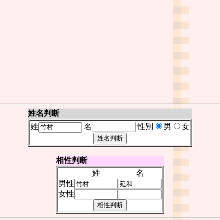
姓名判断
姓
名
性別
男
女
相性判断
姓
名
男性
女性