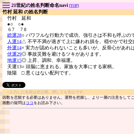
21世紀の姓名判断命名navi
[
TOP
]
竹村 延和 の姓名判断
竹村
延和
●○ ○●
6 7 7 8
総運28
○ パワフルな行動力で成功。強引さは不和も呼ぶの
人運14
△ 不平不満が過ぎて上に嫌われ損を。穏やかで社交
外運14
× 実力が認められないことも多いが、反骨心があれ
伏運29
◎ 事故災難を避けるツキがあります。
地運15
◎ 上昇、調和、幸福運。
天運13○ 頭脳に恵まれる。家族を大事にする家柄。
陰陽
□ 悪くはない配列です。
↑入力した名前は非公開。押しても安心です。
凶数を悲観する必要はありません。運勢を把握し、より一層の注意をして
画数の疑問は
ココ
をお読み下さい。