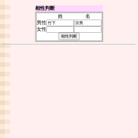
相性判断
姓
名
男性
女性