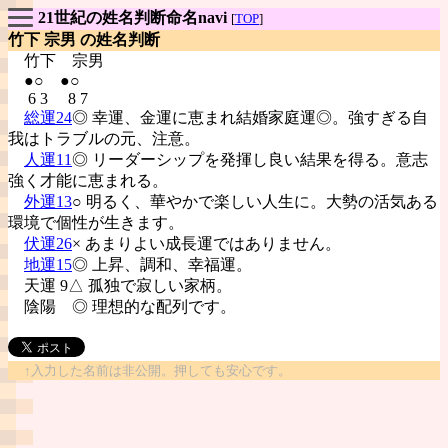
21世紀の姓名判断命名navi
[
TOP
]
竹下 宗男 の姓名判断
竹下
宗男
●○ ●○
6 3 8 7
総運24
◎ 幸運、金運に恵まれ結婚家庭運◎。強すぎる自
我はトラブルの元、注意。
人運11
◎ リーダーシップを発揮し良い結果を得る。意志
強く才能に恵まれる。
外運13
○ 明るく、華やかで楽しい人生に。大勢の活気ある
環境で個性が生きます。
伏運26
× あまりよい成長運ではありません。
地運15
◎ 上昇、調和、幸福運。
天運 9△ 孤独で寂しい家柄。
陰陽
◎ 理想的な配列です。
↑入力した名前は非公開。押しても安心です。