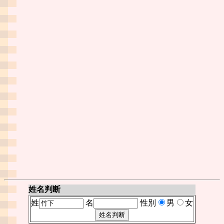
姓名判断
姓
名
性別
男
女