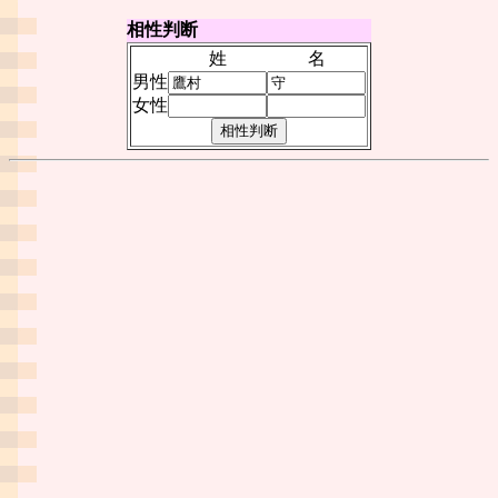
相性判断
姓
名
男性
女性