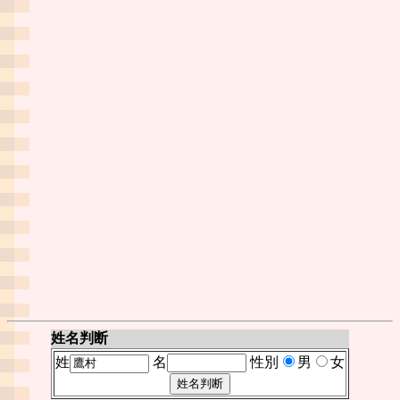
姓名判断
姓
名
性別
男
女