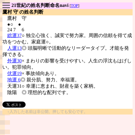
21世紀の姓名判断命名navi
[
TOP
]
鷹村 守 の姓名判断
鷹村
守
●○ ●
24 7 6
総運37
○ 独立心強く、誠実で努力家。周囲の信頼を得て成
功をつかむ。家庭運○。
人運13
◎ 頭脳明晰で活動的なリーダータイプ。才能を発
揮できる。
外運30
× まわりの影響を受けやすい。人生の浮沈もはげし
い。犯罪傾向。
伏運19
× 事故傾向あり。
地運 6
◎ 親分肌、努力、幸福運。
天運31○ 幸運に恵まれ、財産を築く家柄。
陰陽
◎ 理想的な配列です。
↑入力した名前は非公開。押しても安心です。