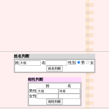
姓名判断
姓
名
性別
男
女
相性判断
姓
名
男性
女性