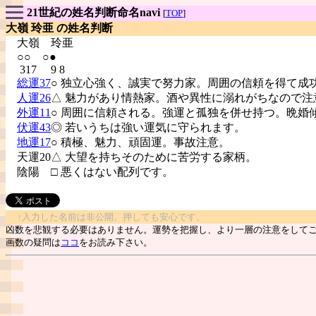
21世紀の姓名判断命名navi
[
TOP
]
大嶺 玲亜 の姓名判断
大嶺
玲亜
○○ ○●
317 9 8
総運37
○ 独立心強く、誠実で努力家。周囲の信頼を得て成
人運26
△ 魅力があり情熱家。酒や異性に溺れがちなので注
外運11
○ 周囲に信頼される。強運と孤独を併せ持つ。晩婚
伏運43
◎ 若いうちは強い運気に守られます。
地運17
○ 積極、魅力、頑固運。事故注意。
天運20△ 大望を持ちそのために苦労する家柄。
陰陽
□ 悪くはない配列です。
↑入力した名前は非公開。押しても安心です。
凶数を悲観する必要はありません。運勢を把握し、より一層の注意をして
画数の疑問は
ココ
をお読み下さい。