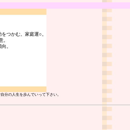
功をつかむ。家庭運○。
意。
傾向。
ご自分の人生を歩んでいって下さい。