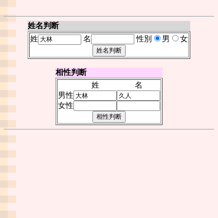
姓名判断
姓
名
性別
男
女
相性判断
姓
名
男性
女性