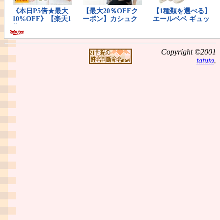
Copyright ©2001
tatuta
.