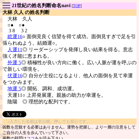
21世紀の姓名判断命名navi
[
TOP
]
大林 久人 の姓名判断
大林
久人
○● ○●
3 8 3 2
総運16
○ 面倒見良く信望を得て成功。面倒見すぎで足を引
張られぬよう。結婚運○。
人運11
◎ リーダーシップを発揮し良い結果を得る。意志
強く才能に恵まれる。
外運 5
◎ 積極性が良い方向に働く。広い人脈が運を呼ぶの
で新しい環境を。
伏運16
◎ 自分が主役になるより、他人の面倒を見て幸運
をつかみます。
地運 5
◎ 開拓、調和、成功運。
天運11○ 上昇発展運。親族の助力が幸運を。
陰陽
◎ 理想的な配列です。
↑入力した名前は非公開。押しても安心です。
凶数を悲観する必要はありません。運勢を把握し、より一層の注意をして
ご自分の人生を歩んでいって下さい。
画数の疑問は
ココ
をお読み下さい。