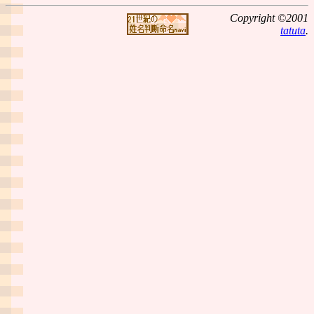
Copyright ©2001
tatuta
.