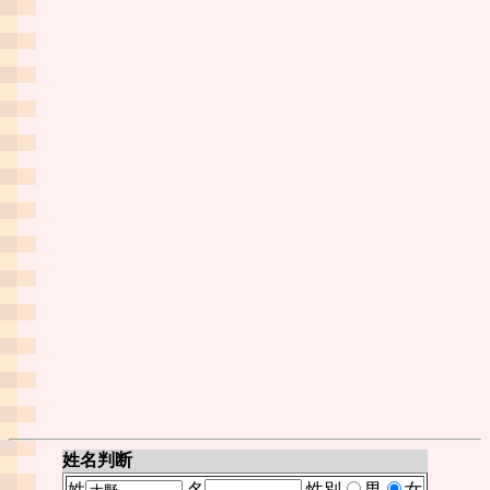
姓名判断
姓
名
性別
男
女