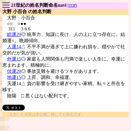
21世紀の姓名判断命名navi
[
TOP
]
大野 小百合 の姓名判断
大野
小百合
○○ ○●●
311 3 6 6
総運29
◎ 統率力、知謀に長け、人の上に立つ存在に。結
婚運○。晩婚傾向。
人運14
△ 不平不満が過ぎて上に嫌われ損を。穏やかで社
交的だが気が強い。
外運15
◎ 家庭も人間関係も円満で楽しい人生に。幸運に
恵まれます。積極的に。
伏運29
◎ 事故災難を避けるツキがあります。
地運15
◎ 上昇、調和、幸福運。
天運14△ 負の影響を受け継ぎやすい家柄。転々と所在を
移す。
陰陽
□ 悪くはない配列です。
↑入力した名前は非公開。押しても安心です。