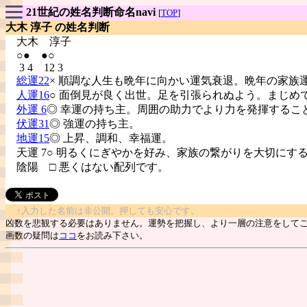
21世紀の姓名判断命名navi
[
TOP
]
大木 淳子 の姓名判断
大木
淳子
○● ●○
3 4 12 3
総運22
× 順調な人生も晩年に向かい運気衰退。晩年の家族
人運16
○ 面倒見が良く出世。足を引張られぬよう。まじめ
外運 6
◎ 幸運の持ち主。周囲の助力でより力を発揮するこ
伏運31
◎ 強運の持ち主。
地運15
◎ 上昇、調和、幸福運。
天運 7○ 明るくにぎやかを好み、家族の繋がりを大切にす
陰陽
□ 悪くはない配列です。
↑入力した名前は非公開。押しても安心です。
凶数を悲観する必要はありません。運勢を把握し、より一層の注意をして
画数の疑問は
ココ
をお読み下さい。