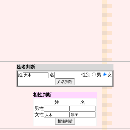
姓名判断
姓
名
性別
男
女
相性判断
姓
名
男性
女性