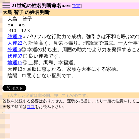
21世紀の姓名判断命名navi
[
TOP
]
大島 智子 の姓名判断
大島
智子
○● ●○
310 12 3
総運28
○ パワフルな行動力で成功。強引さは不和も呼ぶの
人運22
△ 計算高く、見栄っ張り。理論派で偏屈。一人仕事
外運 6
◎ 幸運の持ち主。周囲の助力でより力を発揮するこ
伏運37
◎ 良い運数です。
地運15
◎ 上昇、調和、幸福運。
天運13○ 頭脳に恵まれる。家族を大事にする家柄。
陰陽
□ 悪くはない配列です。
↑入力した名前は非公開。押しても安心です。
凶数を悲観する必要はありません。運勢を把握し、より一層の注意をして
画数の疑問は
ココ
をお読み下さい。