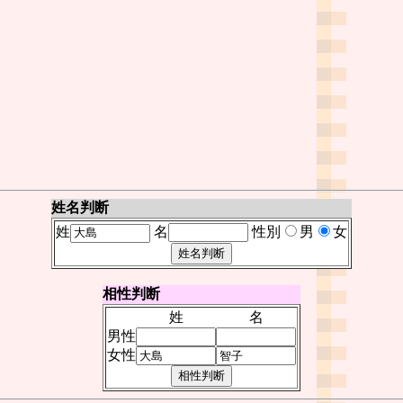
姓名判断
姓
名
性別
男
女
相性判断
姓
名
男性
女性