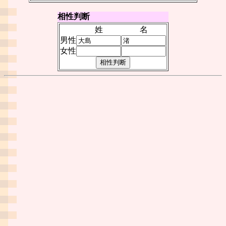
相性判断
姓
名
男性
女性