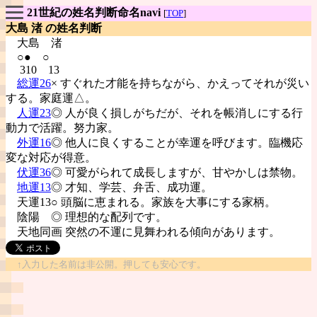
21世紀の姓名判断命名navi
[
TOP
]
大島 渚 の姓名判断
大島
渚
○● ○
310 13
総運26
× すぐれた才能を持ちながら、かえってそれが災い
する。家庭運△。
人運23
◎ 人が良く損しがちだが、それを帳消しにする行
動力で活躍。努力家。
外運16
◎ 他人に良くすることが幸運を呼びます。臨機応
変な対応が得意。
伏運36
◎ 可愛がられて成長しますが、甘やかしは禁物。
地運13
◎ 才知、学芸、弁舌、成功運。
天運13○ 頭脳に恵まれる。家族を大事にする家柄。
陰陽
◎ 理想的な配列です。
天地同画 突然の不運に見舞われる傾向があります。
↑入力した名前は非公開。押しても安心です。