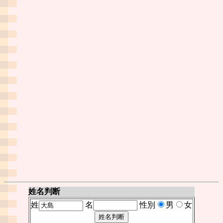
姓名判断
姓
名
性別
男
女