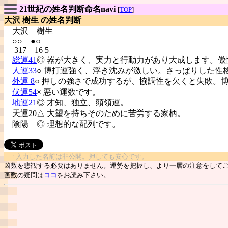
21世紀の姓名判断命名navi
[
TOP
]
大沢 樹生 の姓名判断
大沢
樹生
○○ ●○
317 16 5
総運41
◎ 器が大きく、実力と行動力があり大成します。傲
人運33
○ 博打運強く、浮き沈みが激しい。さっぱりした性
外運 8
○ 押しの強さで成功するが、協調性を欠くと失敗。
伏運54
× 悪い運数です。
地運21
◎ 才知、独立、頭領運。
天運20△ 大望を持ちそのために苦労する家柄。
陰陽
◎ 理想的な配列です。
↑入力した名前は非公開。押しても安心です。
凶数を悲観する必要はありません。運勢を把握し、より一層の注意をして
画数の疑問は
ココ
をお読み下さい。