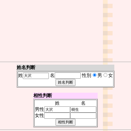
姓名判断
姓
名
性別
男
女
相性判断
姓
名
男性
女性