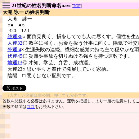
21世紀の姓名判断命名navi
[
TOP
]
大滝 詠一 の姓名判断
大滝
詠一
○● ●○
320 12 1
総運36
○ 面倒見良く、損をしてでも人に尽くす。個性を生
人運32
◎ 数字に強く、お金を扱う仕事に向く。陽気で社交
外運 4
× 生涯失敗の連続。繊細な感覚の持ち主で穏やかな
伏運45
◎ 災難や事故を切りぬける強さを持つ運数です。
地運13
◎ 才知、学芸、弁舌、成功運。
天運23○ 思いやりと奉仕で発展していく家柄。
陰陽
□ 悪くはない配列です。
↑入力した名前は非公開。押しても安心です。
凶数を悲観する必要はありません。運勢を把握し、より一層の注意をして
画数の疑問は
ココ
をお読み下さい。