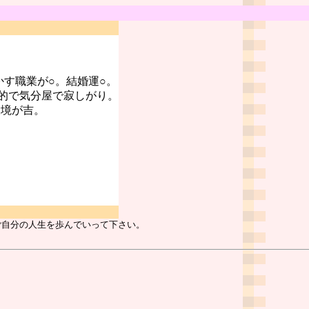
かす職業が○。結婚運○。
的で気分屋で寂しがり。
環境が吉。
ご自分の人生を歩んでいって下さい。