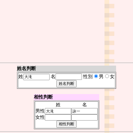
姓名判断
姓
名
性別
男
女
相性判断
姓
名
男性
女性