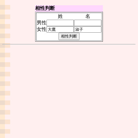
相性判断
姓
名
男性
女性