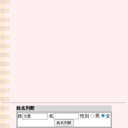
姓名判断
姓
名
性別
男
女