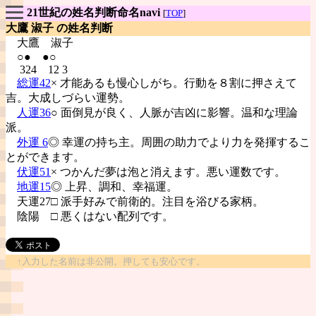
21世紀の姓名判断命名navi
[
TOP
]
大鷹 淑子 の姓名判断
大鷹
淑子
○● ●○
324 12 3
総運42
× 才能あるも慢心しがち。行動を８割に押さえて
吉。大成しづらい運勢。
人運36
○ 面倒見が良く、人脈が吉凶に影響。温和な理論
派。
外運 6
◎ 幸運の持ち主。周囲の助力でより力を発揮するこ
とができます。
伏運51
× つかんだ夢は泡と消えます。悪い運数です。
地運15
◎ 上昇、調和、幸福運。
天運27□ 派手好みで前衛的。注目を浴びる家柄。
陰陽
□ 悪くはない配列です。
↑入力した名前は非公開。押しても安心です。