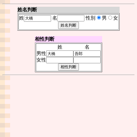
姓名判断
姓
名
性別
男
女
相性判断
姓
名
男性
女性