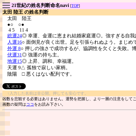
21世紀の姓名判断命名navi
[
TOP
]
太田 陸王 の姓名判断
太田
陸王
●○ ○●
4 5 11 4
総運24
◎ 幸運、金運に恵まれ結婚家庭運◎。強すぎる自我
人運16
○ 面倒見が良く出世。足を引張られぬよう。まじめ
外運 8
○ 押しの強さで成功するが、協調性を欠くと失敗。
伏運31
◎ 強運の持ち主。
地運15
◎ 上昇、調和、幸福運。
天運 9△ 孤独で寂しい家柄。
陰陽
□ 悪くはない配列です。
↑入力した名前は非公開。押しても安心です。
凶数を悲観する必要はありません。運勢を把握し、より一層の注意をして
画数の疑問は
ココ
をお読み下さい。