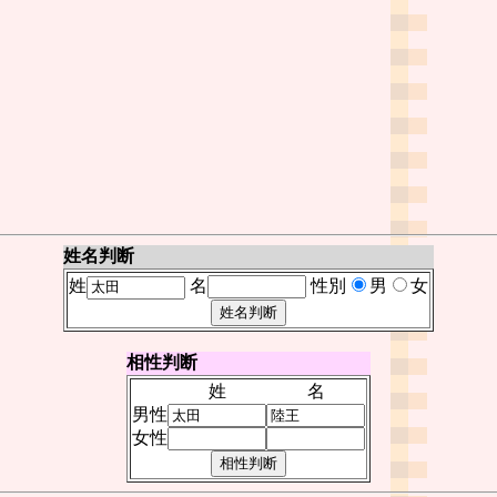
姓名判断
姓
名
性別
男
女
相性判断
姓
名
男性
女性