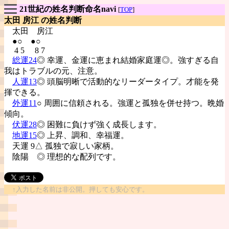
21世紀の姓名判断命名navi
[
TOP
]
太田 房江 の姓名判断
太田
房江
●○ ●○
4 5 8 7
総運24
◎ 幸運、金運に恵まれ結婚家庭運◎。強すぎる自
我はトラブルの元、注意。
人運13
◎ 頭脳明晰で活動的なリーダータイプ。才能を発
揮できる。
外運11
○ 周囲に信頼される。強運と孤独を併せ持つ。晩婚
傾向。
伏運28
◎ 困難に負けず強く成長します。
地運15
◎ 上昇、調和、幸福運。
天運 9△ 孤独で寂しい家柄。
陰陽
◎ 理想的な配列です。
↑入力した名前は非公開。押しても安心です。