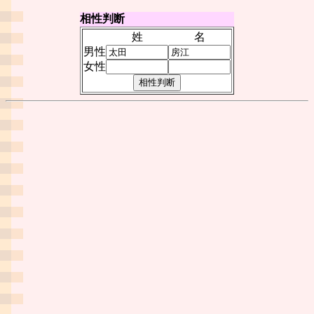
相性判断
姓
名
男性
女性