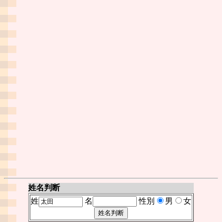
姓名判断
姓
名
性別
男
女