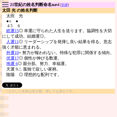
21世紀の姓名判断命名navi
[
TOP
]
太田 光 の姓名判断
太田
光
●○ ●
4 5 6
総運15
◎ 幸運に守られた人生を送ります。協調性を大切
にして成功。結婚運◎。
人運11
◎ リーダーシップを発揮し良い結果を得る。意志
強く才能に恵まれる。
外運10
× 努力が報われない。特殊な犯罪に関係する傾向。
伏運17
◎ 個性が伸びる数運。
地運 6
◎ 親分肌、努力、幸福運。
天運 9△ 孤独で寂しい家柄。
陰陽
◎ 理想的な配列です。
↑入力した名前は非公開。押しても安心です。