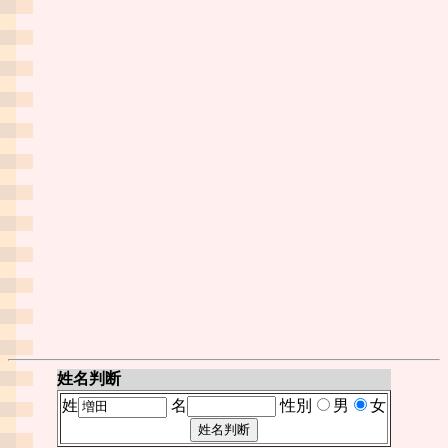
姓名判断
姓
名
性別
男
女