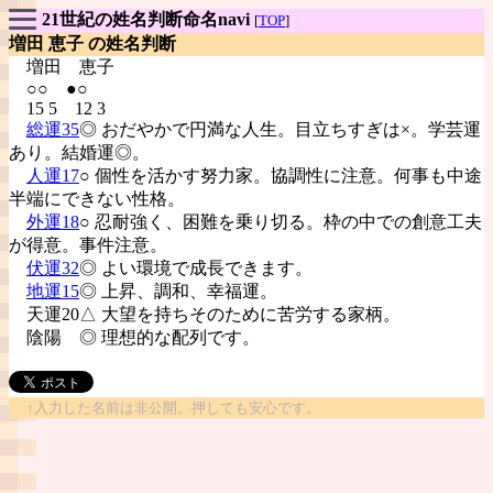
21世紀の姓名判断命名navi
[
TOP
]
増田 恵子 の姓名判断
増田
恵子
○○ ●○
15 5 12 3
総運35
◎ おだやかで円満な人生。目立ちすぎは×。学芸運
あり。結婚運◎。
人運17
○ 個性を活かす努力家。協調性に注意。何事も中途
半端にできない性格。
外運18
○ 忍耐強く、困難を乗り切る。枠の中での創意工夫
が得意。事件注意。
伏運32
◎ よい環境で成長できます。
地運15
◎ 上昇、調和、幸福運。
天運20△ 大望を持ちそのために苦労する家柄。
陰陽
◎ 理想的な配列です。
↑入力した名前は非公開。押しても安心です。