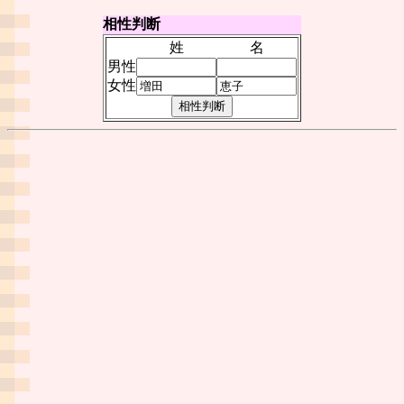
相性判断
姓
名
男性
女性