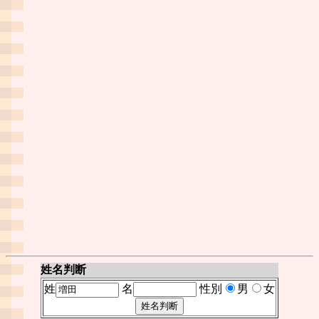
姓名判断
姓
名
性別
男
女