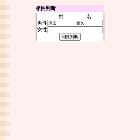
相性判断
姓
名
男性
女性