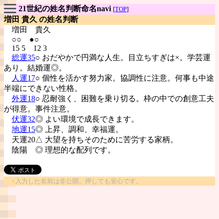
21世紀の姓名判断命名navi
[
TOP
]
増田 貴久 の姓名判断
増田
貴久
○○ ●○
15 5 12 3
総運35
○ おだやかで円満な人生。目立ちすぎは×。学芸運
あり。結婚運◎。
人運17
○ 個性を活かす努力家。協調性に注意。何事も中途
半端にできない性格。
外運18
○ 忍耐強く、困難を乗り切る。枠の中での創意工夫
が得意。事件注意。
伏運32
◎ よい環境で成長できます。
地運15
◎ 上昇、調和、幸福運。
天運20△ 大望を持ちそのために苦労する家柄。
陰陽
◎ 理想的な配列です。
↑入力した名前は非公開。押しても安心です。