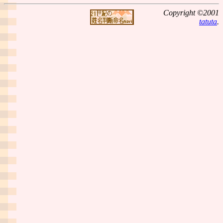
Copyright ©2001
tatuta
.