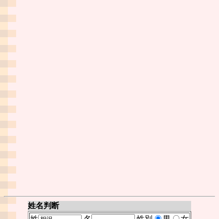
姓名判断
姓
名
性別
男
女