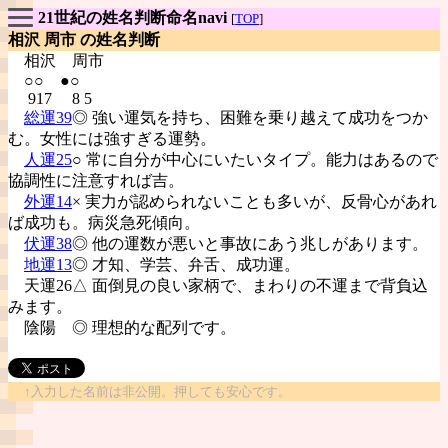
21世紀の姓名判断命名navi
[
TOP
]
相沢 周市 の姓名判断
相沢
周市
○○ ●○
917 8 5
総運39
◎ 強い運気を持ち、困難を乗り越えて成功をつか
む。女性には強すぎる運勢。
人運25
○ 常に自分が中心にいたいタイプ。能力はあるので
協調性に注意すれば吉。
外運14
× 実力が認められないことも多いが、反骨心があれ
ば成功も。病災急死傾向。
伏運38
◎ 他の運数が悪いと事故にあう兆しがあります。
地運13
◎ 才知、学芸、弁舌、成功運。
天運26△ 面倒見の良い家柄で、まわりの不運まで背負込
みます。
陰陽
◎ 理想的な配列です。
↑入力した名前は非公開。押しても安心です。