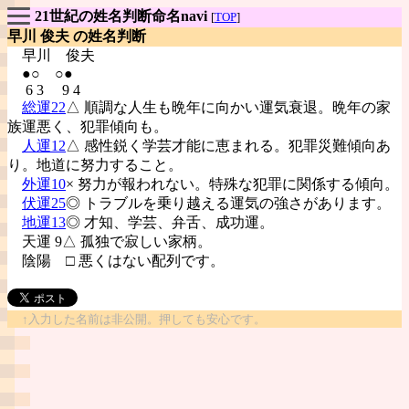
21世紀の姓名判断命名navi
[
TOP
]
早川 俊夫 の姓名判断
早川
俊夫
●○ ○●
6 3 9 4
総運22
△ 順調な人生も晩年に向かい運気衰退。晩年の家
族運悪く、犯罪傾向も。
人運12
△ 感性鋭く学芸才能に恵まれる。犯罪災難傾向あ
り。地道に努力すること。
外運10
× 努力が報われない。特殊な犯罪に関係する傾向。
伏運25
◎ トラブルを乗り越える運気の強さがあります。
地運13
◎ 才知、学芸、弁舌、成功運。
天運 9△ 孤独で寂しい家柄。
陰陽
□ 悪くはない配列です。
↑入力した名前は非公開。押しても安心です。