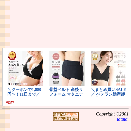
Copyright ©2001
tatuta
.