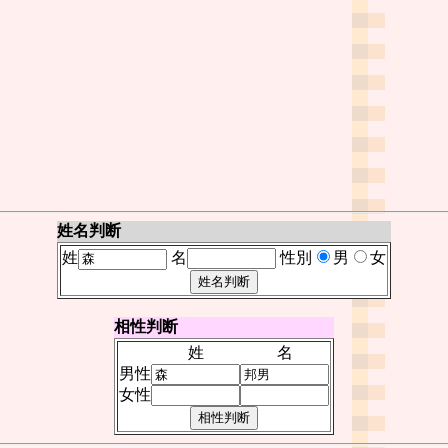
姓名判断
姓
名
性別
男
女
相性判断
姓
名
男性
女性