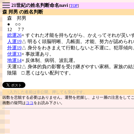
21世紀の姓名判断命名navi
[
TOP
]
森 邦男 の姓名判断
森
邦男
● ○○
12 7 7
総運26
× すぐれた才能を持ちながら、かえってそれが災い
人運19
△ 明るく頭脳明晰、几帳面。才能、努力が認められ
外運19
△ 身分をわきまえて行動しないと不運に。犯罪傾向
伏運33
× 事故運あり。
地運14
× 反体制、病弱、波乱運。
天運12△ 身体的負の影響を受け継ぎやすい家柄。家族の結
陰陽
□ 悪くはない配列です。
↑入力した名前は非公開。押しても安心です。
凶数を悲観する必要はありません。運勢を把握し、より一層の注意をして
画数の疑問は
ココ
をお読み下さい。