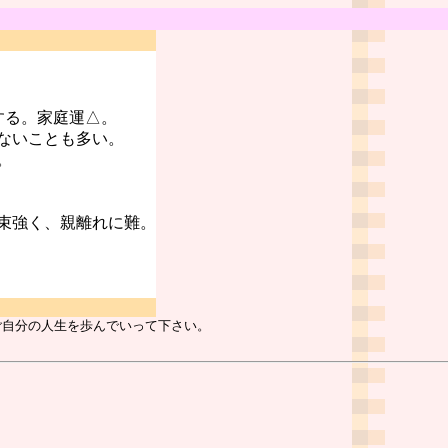
する。家庭運△。
ないことも多い。
。
束強く、親離れに難。
ご自分の人生を歩んでいって下さい。