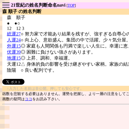
21世紀の姓名判断命名navi
[
TOP
]
森 順子 の姓名判断
森
順子
● ●○
12 12 3
総運27
○ 努力家で才能あり結果を残すが、強すぎる自尊心
人運24
○ 向上心、意欲盛ん。集団の中で活躍。少々気分屋
外運15
◎ 家庭も人間関係も円満で楽しい人生に。幸運に恵
伏運39
◎ 困難に負けない強さがあります。
地運15
◎ 上昇、調和、幸福運。
天運12△ 身体的負の影響を受け継ぎやすい家柄。家族の結
陰陽
○ 良い配列です。
↑入力した名前は非公開。押しても安心です。
凶数を悲観する必要はありません。運勢を把握し、より一層の注意をして
画数の疑問は
ココ
をお読み下さい。