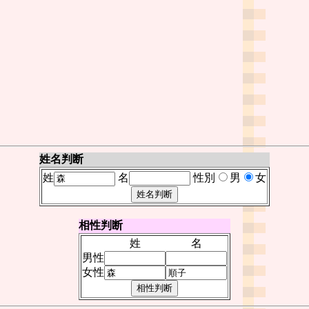
姓名判断
姓
名
性別
男
女
相性判断
姓
名
男性
女性