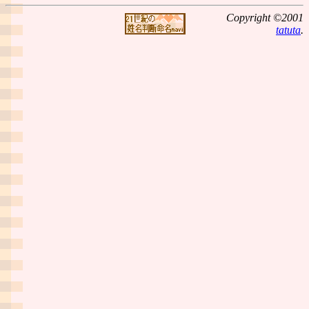
Copyright ©2001
tatuta
.