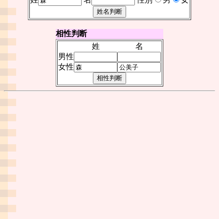
相性判断
姓
名
男性
女性