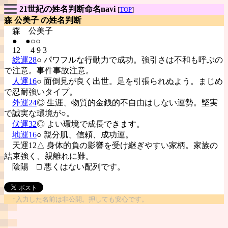
21世紀の姓名判断命名navi
[
TOP
]
森 公美子 の姓名判断
森
公美子
● ●○○
12 4 9 3
総運28
○ パワフルな行動力で成功。強引さは不和も呼ぶの
で注意。事件事故注意。
人運16
○ 面倒見が良く出世。足を引張られぬよう。まじめ
で忍耐強いタイプ。
外運24
◎ 生涯、物質的金銭的不自由はしない運勢。堅実
で誠実な環境が○。
伏運32
◎ よい環境で成長できます。
地運16
○ 親分肌、信頼、成功運。
天運12△ 身体的負の影響を受け継ぎやすい家柄。家族の
結束強く、親離れに難。
陰陽
□ 悪くはない配列です。
↑入力した名前は非公開。押しても安心です。