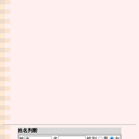
姓名判断
姓
名
性別
男
女