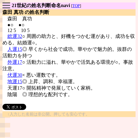
21世紀の姓名判断命名navi
[
TOP
]
森田 真功 の姓名判断
森田
真功
●○ ●○
12 5 10 5
総運32
○ 周囲の助力と、好機をつかむ運があり、成功を収
める。結婚運○。
人運15
◎ 早くから社会で成功。華やかで魅力的。抜群の
活動力を持つ
外運17
○ 活動力に溢れ、華やかで活気ある環境が○。事故
注意。
伏運30
× 悪い運数です。
地運15
◎ 上昇、調和、幸福運。
天運17○ 開拓精神で発展していく家柄。
陰陽
◎ 理想的な配列です。
↑入力した名前は非公開。押しても安心です。