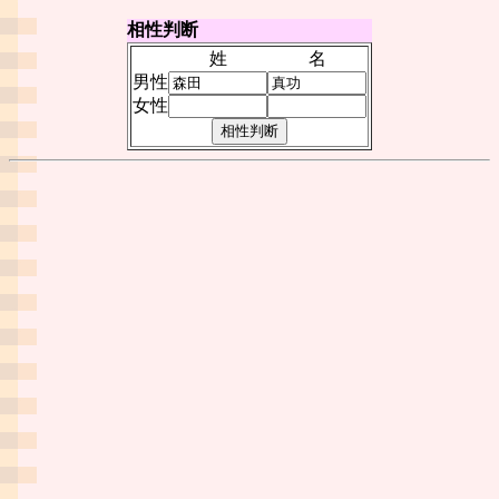
相性判断
姓
名
男性
女性