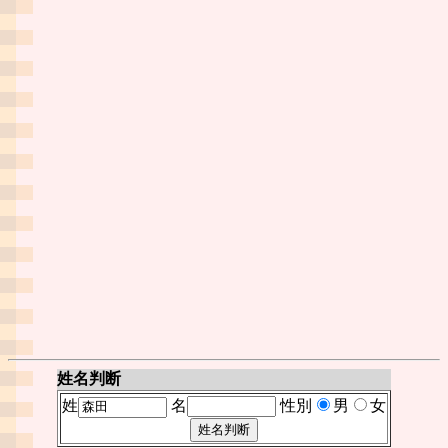
姓名判断
姓
名
性別
男
女