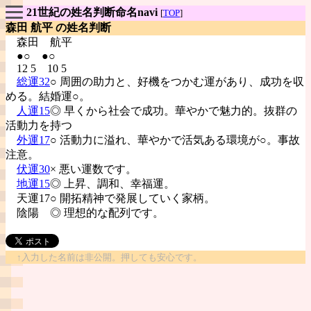
21世紀の姓名判断命名navi
[
TOP
]
森田 航平 の姓名判断
森田
航平
●○ ●○
12 5 10 5
総運32
○ 周囲の助力と、好機をつかむ運があり、成功を収
める。結婚運○。
人運15
◎ 早くから社会で成功。華やかで魅力的。抜群の
活動力を持つ
外運17
○ 活動力に溢れ、華やかで活気ある環境が○。事故
注意。
伏運30
× 悪い運数です。
地運15
◎ 上昇、調和、幸福運。
天運17○ 開拓精神で発展していく家柄。
陰陽
◎ 理想的な配列です。
↑入力した名前は非公開。押しても安心です。