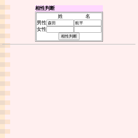
相性判断
姓
名
男性
女性