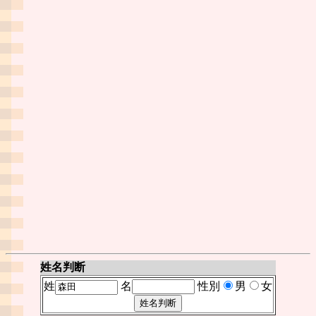
姓名判断
姓
名
性別
男
女