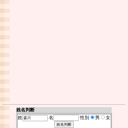
姓名判断
姓
名
性別
男
女