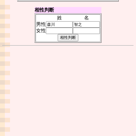
相性判断
姓
名
男性
女性