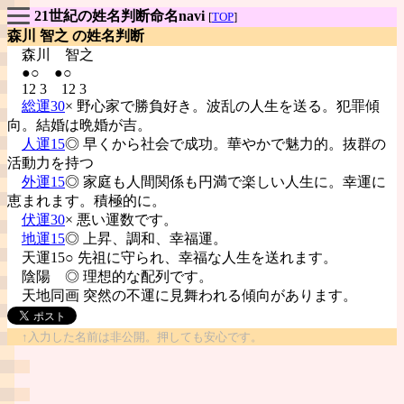
21世紀の姓名判断命名navi
[
TOP
]
森川 智之 の姓名判断
森川
智之
●○ ●○
12 3 12 3
総運30
× 野心家で勝負好き。波乱の人生を送る。犯罪傾
向。結婚は晩婚が吉。
人運15
◎ 早くから社会で成功。華やかで魅力的。抜群の
活動力を持つ
外運15
◎ 家庭も人間関係も円満で楽しい人生に。幸運に
恵まれます。積極的に。
伏運30
× 悪い運数です。
地運15
◎ 上昇、調和、幸福運。
天運15○ 先祖に守られ、幸福な人生を送れます。
陰陽
◎ 理想的な配列です。
天地同画 突然の不運に見舞われる傾向があります。
↑入力した名前は非公開。押しても安心です。