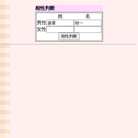
相性判断
姓
名
男性
女性