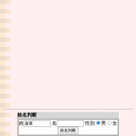
姓名判断
姓
名
性別
男
女