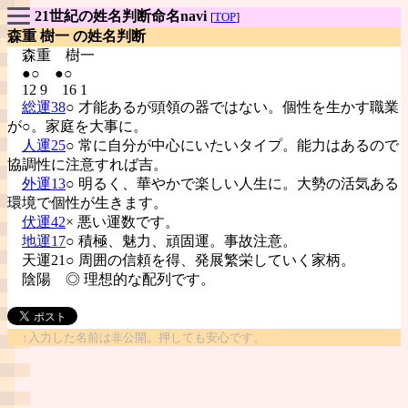
21世紀の姓名判断命名navi
[
TOP
]
森重 樹一 の姓名判断
森重
樹一
●○ ●○
12 9 16 1
総運38
○ 才能あるが頭領の器ではない。個性を生かす職業
が○。家庭を大事に。
人運25
○ 常に自分が中心にいたいタイプ。能力はあるので
協調性に注意すれば吉。
外運13
○ 明るく、華やかで楽しい人生に。大勢の活気ある
環境で個性が生きます。
伏運42
× 悪い運数です。
地運17
○ 積極、魅力、頑固運。事故注意。
天運21○ 周囲の信頼を得、発展繁栄していく家柄。
陰陽
◎ 理想的な配列です。
↑入力した名前は非公開。押しても安心です。