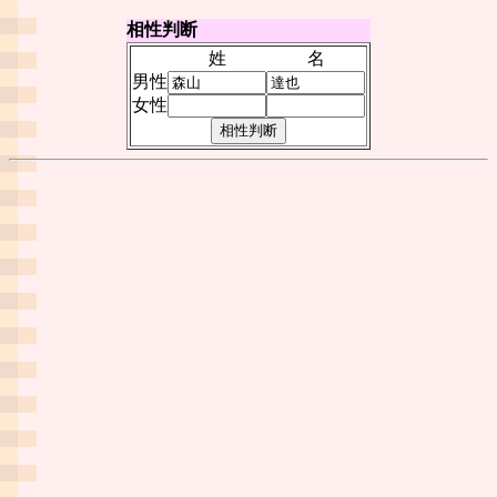
相性判断
姓
名
男性
女性