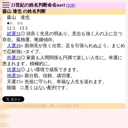
21世紀の姓名判断命名navi
[
TOP
]
森山 達也 の姓名判断
森山
達也
●○ ○○
12 3 13 3
総運31
◎ 頭良く先見の明あり。意志も強く人の上に立つ
存在。孤独運。晩婚傾向。
人運16
○ 面倒見が良く出世。足を引張られぬよう。まじめ
で忍耐強いタイプ。
外運15
◎ 家庭も人間関係も円満で楽しい人生に。幸運に
恵まれます。積極的に。
伏運32
◎ よい環境で成長できます。
地運16
○ 親分肌、信頼、成功運。
天運15○ 先祖に守られ、幸福な人生を送れます。
陰陽
□ 悪くはない配列です。
↑入力した名前は非公開。押しても安心です。