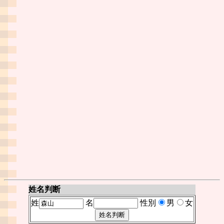
姓名判断
姓
名
性別
男
女