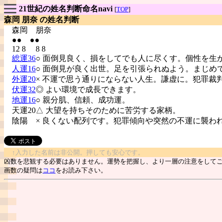
21世紀の姓名判断命名navi
[
TOP
]
森岡 朋奈 の姓名判断
森岡
朋奈
●● ●●
12 8 8 8
総運36
○ 面倒見良く、損をしてでも人に尽くす。個性を生
人運16
○ 面倒見が良く出世。足を引張られぬよう。まじめ
外運20
× 不運で思う通りにならない人生。謙虚に。犯罪裁
伏運32
◎ よい環境で成長できます。
地運16
○ 親分肌、信頼、成功運。
天運20△ 大望を持ちそのために苦労する家柄。
陰陽
× 良くない配列です。犯罪傾向や突然の不運に襲わ
↑入力した名前は非公開。押しても安心です。
凶数を悲観する必要はありません。運勢を把握し、より一層の注意をして
画数の疑問は
ココ
をお読み下さい。