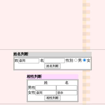
姓名判断
姓
名
性別
男
女
相性判断
姓
名
男性
女性