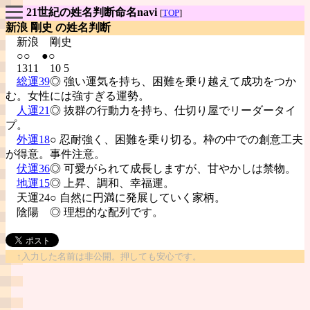
21世紀の姓名判断命名navi
[
TOP
]
新浪 剛史 の姓名判断
新浪
剛史
○○ ●○
1311 10 5
総運39
◎ 強い運気を持ち、困難を乗り越えて成功をつか
む。女性には強すぎる運勢。
人運21
◎ 抜群の行動力を持ち、仕切り屋でリーダータイ
プ。
外運18
○ 忍耐強く、困難を乗り切る。枠の中での創意工夫
が得意。事件注意。
伏運36
◎ 可愛がられて成長しますが、甘やかしは禁物。
地運15
◎ 上昇、調和、幸福運。
天運24○ 自然に円満に発展していく家柄。
陰陽
◎ 理想的な配列です。
↑入力した名前は非公開。押しても安心です。