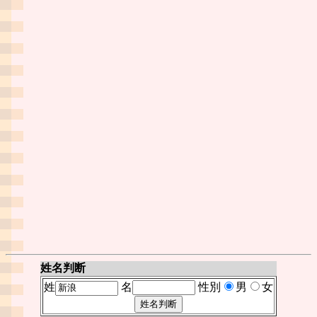
姓名判断
姓
名
性別
男
女