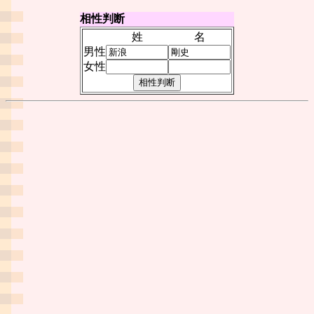
相性判断
姓
名
男性
女性