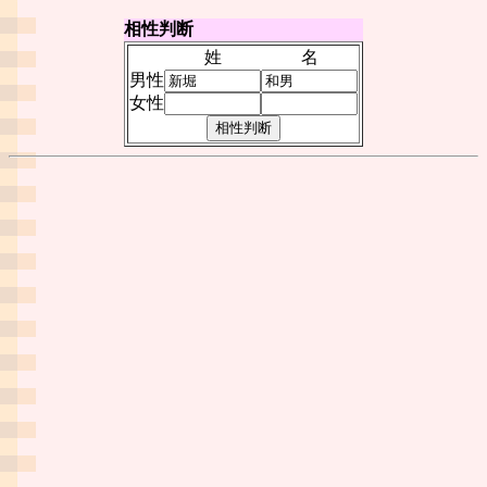
相性判断
姓
名
男性
女性