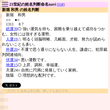
21世紀の姓名判断命名navi
[
TOP
]
新堀 和男 の姓名判断
新堀
和男
○○ ●○
1311 8 7
総運39
◎ 強い運気を持ち、困難を乗り越えて成功をつか
む。女性には強すぎる運勢。
人運19
△ 明るく頭脳明晰、几帳面。才能、努力が認めら
れないことも多い。
外運20
× 不運で思う通りにならない人生。謙虚に。犯罪裁
判関連傾向。
伏運34
× 悪い運数です。
地運15
◎ 上昇、調和、幸福運。
天運24○ 自然に円満に発展していく家柄。
陰陽
◎ 理想的な配列です。
↑入力した名前は非公開。押しても安心です。