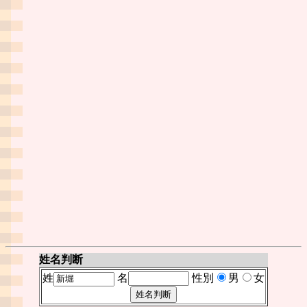
姓名判断
姓
名
性別
男
女