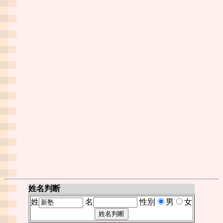
姓名判断
姓
名
性別
男
女