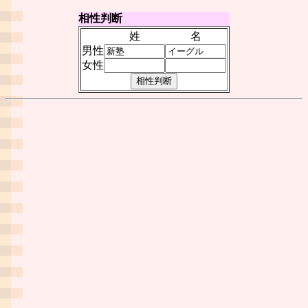
相性判断
姓
名
男性
女性