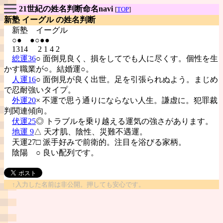
21世紀の姓名判断命名navi
[
TOP
]
新塾 イーグル の姓名判断
新塾
イーグル
○● ●○●●
1314 2 1 4 2
総運36
○ 面倒見良く、損をしてでも人に尽くす。個性を生
かす職業が○。結婚運○。
人運16
○ 面倒見が良く出世。足を引張られぬよう。まじめ
で忍耐強いタイプ。
外運20
× 不運で思う通りにならない人生。謙虚に。犯罪裁
判関連傾向。
伏運25
◎ トラブルを乗り越える運気の強さがあります。
地運 9
△ 天才肌、陰性、災難不遇運。
天運27□ 派手好みで前衛的。注目を浴びる家柄。
陰陽
○ 良い配列です。
↑入力した名前は非公開。押しても安心です。