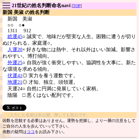
21世紀の姓名判断命名navi
[
TOP
]
新国 美淑 の姓名判断
新国
美淑
○○ ○●
1311 912
総運45
○ 誠実で、地味だが堅実な人生。困難に遭うが切り
ぬけられる。家庭運○。
人運20
× 好きな物には熱中、それ以外はいい加減。影響さ
れやすい。博打傾向。
外運25
○ 自我が強く衝突しやすい。協調性を大事に。新た
な環境を求める傾向。
伏運41
◎ 実力を養う運数です。
地運21
◎ 才知、独立、頭領運。
天運24○ 自然に円満に発展していく家柄。
陰陽
□ 悪くはない配列です。
↑入力した名前は非公開。押しても安心です。
凶数を悲観する必要はありません。運勢を把握し、より一層の注意をして
ご自分の人生を歩んでいって下さい。
画数の疑問は
ココ
をお読み下さい。