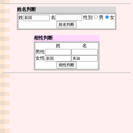
姓名判断
姓
名
性別
男
女
相性判断
姓
名
男性
女性