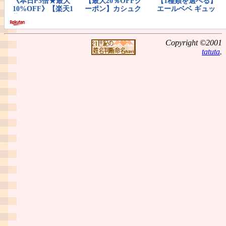
Copyright ©2001
tatuta
.