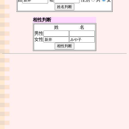
相性判断
姓
名
男性
女性