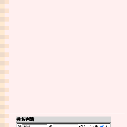
姓名判断
姓
名
性別
男
女