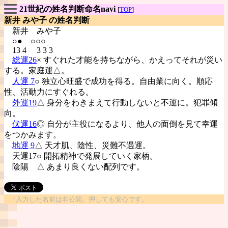
21世紀の姓名判断命名navi
[
TOP
]
新井 みや子 の姓名判断
新井
みや子
○● ○○○
13 4 3 3 3
総運26
× すぐれた才能を持ちながら、かえってそれが災い
する。家庭運△。
人運 7
○ 独立心旺盛で成功を得る。自由業に向く。順応
性、活動力にすぐれる。
外運19
△ 身分をわきまえて行動しないと不運に。犯罪傾
向。
伏運16
◎ 自分が主役になるより、他人の面倒を見て幸運
をつかみます。
地運 9
△ 天才肌、陰性、災難不遇運。
天運17○ 開拓精神で発展していく家柄。
陰陽
△ あまり良くない配列です。
↑入力した名前は非公開。押しても安心です。