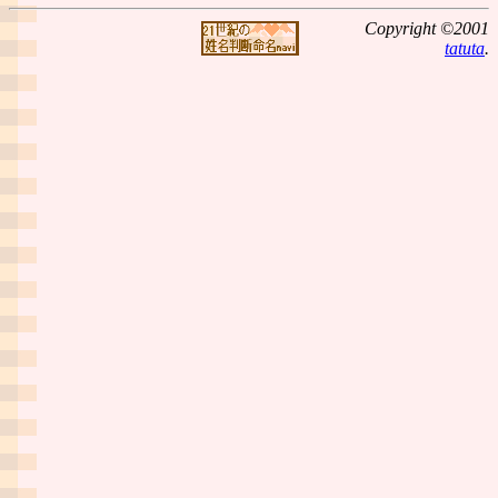
Copyright ©2001
tatuta
.