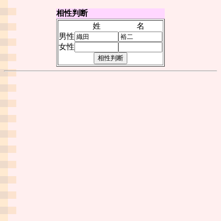
相性判断
姓
名
男性
女性