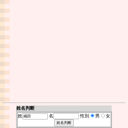
姓名判断
姓
名
性別
男
女