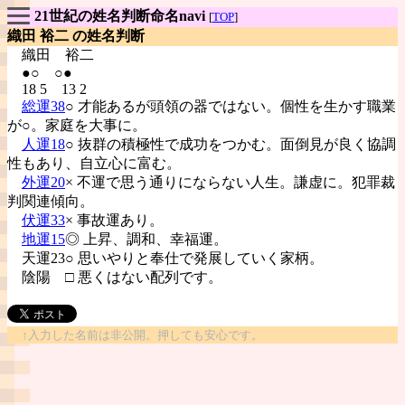
21世紀の姓名判断命名navi
[
TOP
]
織田 裕二 の姓名判断
織田
裕二
●○ ○●
18 5 13 2
総運38
○ 才能あるが頭領の器ではない。個性を生かす職業
が○。家庭を大事に。
人運18
○ 抜群の積極性で成功をつかむ。面倒見が良く協調
性もあり、自立心に富む。
外運20
× 不運で思う通りにならない人生。謙虚に。犯罪裁
判関連傾向。
伏運33
× 事故運あり。
地運15
◎ 上昇、調和、幸福運。
天運23○ 思いやりと奉仕で発展していく家柄。
陰陽
□ 悪くはない配列です。
↑入力した名前は非公開。押しても安心です。