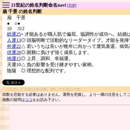
21世紀の姓名判断命名navi
[
TOP
]
扇 千景 の姓名判断
扇
千景
● ○●
10 312
総運25
× 才能あるが職人肌で偏屈。協調性が成功へ。結婚
人運13
◎ 頭脳明晰で活動的なリーダータイプ。才能を発揮
外運22
△ 若いうちは良いが晩年に向かって運気衰退。病気
伏運28
◎ 困難に負けず強く成長します。
地運15
◎ 上昇、調和、幸福運。
天運10△ 負の影響を受け継ぎやすい家柄。
陰陽
◎ 理想的な配列です。
↑入力した名前は非公開。押しても安心です。
凶数を悲観する必要はありません。運勢を把握し、より一層の注意をして
画数の疑問は
ココ
をお読み下さい。