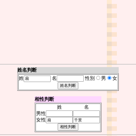
姓名判断
姓
名
性別
男
女
相性判断
姓
名
男性
女性