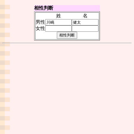
相性判断
姓
名
男性
女性