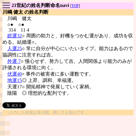
21世紀の姓名判断命名navi
[
TOP
]
川嶋 健太 の姓名判断
川嶋
健太
○● ○●
314 11 4
総運32
○ 周囲の助力と、好機をつかむ運があり、成功を収
める。結婚運○。
人運25
○ 常に自分が中心にいたいタイプ。能力はあるので
協調性に注意すれば吉。
外運 7
○ 慢心せず、努力して吉。人間関係より能力のみが
評価される環境に向く。
伏運40
× 事件の被害者に多い運数です。
地運15
◎ 上昇、調和、幸福運。
天運17○ 開拓精神で発展していく家柄。
陰陽
◎ 理想的な配列です。
↑入力した名前は非公開。押しても安心です。