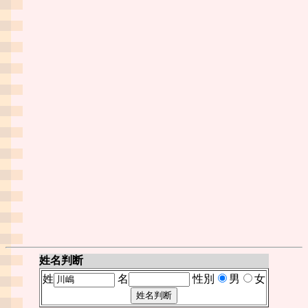
姓名判断
姓
名
性別
男
女