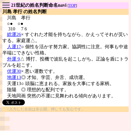
21世紀の姓名判断命名navi
[
TOP
]
川島 孝行 の姓名判断
川島
孝行
○● ○●
310 7 6
総運26
× すぐれた才能を持ちながら、かえってそれが災い
する。家庭運△。
人運17
○ 個性を活かす努力家。協調性に注意。何事も中途
半端にできない性格。
外運 9
△ 博打、投機で波乱を起こしがち。正論を盾にトラ
ブルを起こす。
伏運30
× 悪い運数です。
地運13
◎ 才知、学芸、弁舌、成功運。
天運13○ 頭脳に恵まれる。家族を大事にする家柄。
陰陽
◎ 理想的な配列です。
天地同画 突然の不運に見舞われる傾向があります。
↑入力した名前は非公開。押しても安心です。