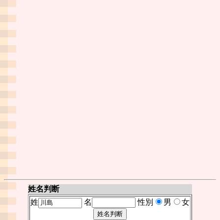
姓名判断
姓
名
性別
男
女