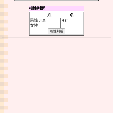
相性判断
姓
名
男性
女性