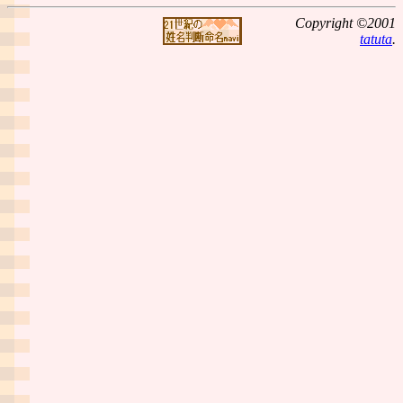
Copyright ©2001
tatuta
.