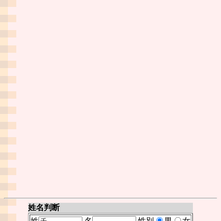
姓名判断
姓
名
性別
男
女