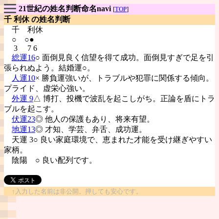
21世紀の姓名判断命名navi
[
TOP
]
千 利休 の姓名判断
千
利休
○ ○●
3 7 6
総運16
○ 面倒見良く信望を得て成功。面倒見すぎで足を引
張られぬよう。結婚運○。
人運10
× 勝負運強いが、トラブルや犯罪に関係する傾向。
プライド、虚栄心強い。
外運 9
△ 博打、投機で波乱を起こしがち。正論を盾にトラ
ブルを起こす。
伏運23
◎ 他人の保護もあり、将来有望。
地運13
◎ 才知、学芸、弁舌、成功運。
天運 3○ 良い家庭環境で、恵まれた才能を受け継ぎやすい
家柄。
陰陽
○ 良い配列です。
↑入力した名前は非公開。押しても安心です。