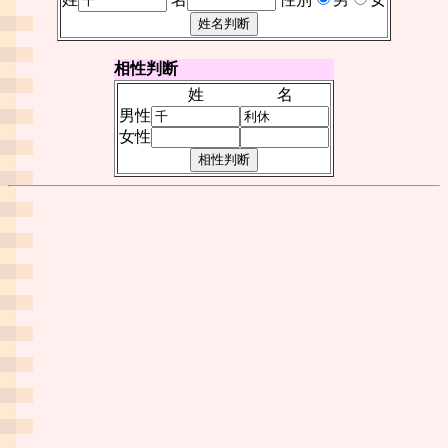
相性判断
姓
名
男性
女性