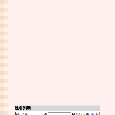
姓名判断
姓
名
性別
男
女