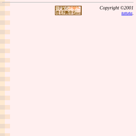
Copyright ©2001
tatuta
.