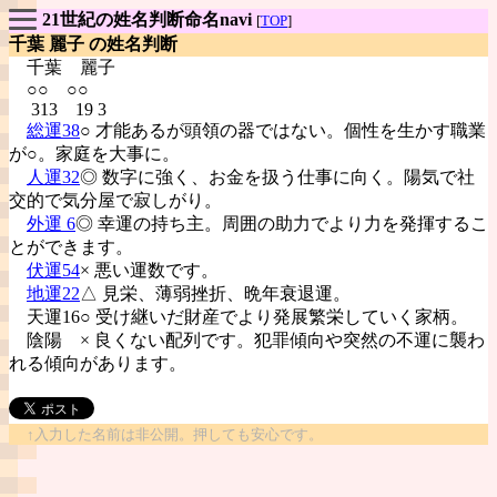
21世紀の姓名判断命名navi
[
TOP
]
千葉 麗子 の姓名判断
千葉
麗子
○○ ○○
313 19 3
総運38
○ 才能あるが頭領の器ではない。個性を生かす職業
が○。家庭を大事に。
人運32
◎ 数字に強く、お金を扱う仕事に向く。陽気で社
交的で気分屋で寂しがり。
外運 6
◎ 幸運の持ち主。周囲の助力でより力を発揮するこ
とができます。
伏運54
× 悪い運数です。
地運22
△ 見栄、薄弱挫折、晩年衰退運。
天運16○ 受け継いだ財産でより発展繁栄していく家柄。
陰陽
× 良くない配列です。犯罪傾向や突然の不運に襲わ
れる傾向があります。
↑入力した名前は非公開。押しても安心です。