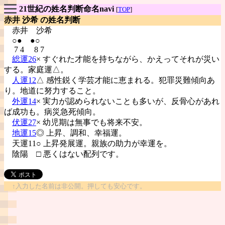
21世紀の姓名判断命名navi
[
TOP
]
赤井 沙希 の姓名判断
赤井
沙希
○● ●○
7 4 8 7
総運26
× すぐれた才能を持ちながら、かえってそれが災い
する。家庭運△。
人運12
△ 感性鋭く学芸才能に恵まれる。犯罪災難傾向あ
り。地道に努力すること。
外運14
× 実力が認められないことも多いが、反骨心があれ
ば成功も。病災急死傾向。
伏運27
× 幼児期は無事でも将来不安。
地運15
◎ 上昇、調和、幸福運。
天運11○ 上昇発展運。親族の助力が幸運を。
陰陽
□ 悪くはない配列です。
↑入力した名前は非公開。押しても安心です。