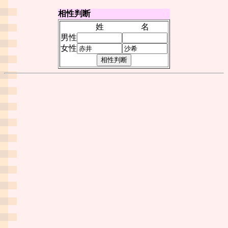
相性判断
姓
名
男性
女性