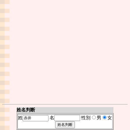
姓名判断
姓
名
性別
男
女