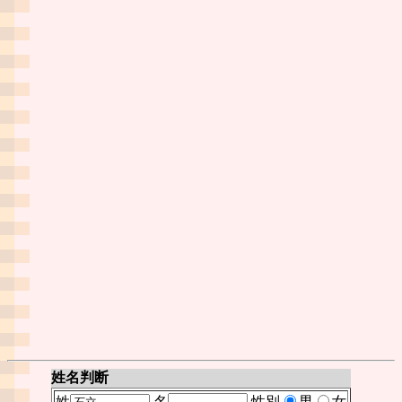
姓名判断
姓
名
性別
男
女