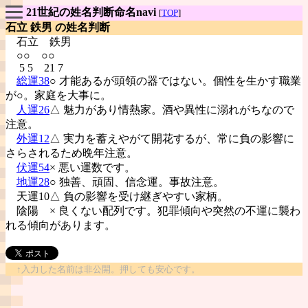
21世紀の姓名判断命名navi
[
TOP
]
石立 鉄男 の姓名判断
石立
鉄男
○○ ○○
5 5 21 7
総運38
○ 才能あるが頭領の器ではない。個性を生かす職業
が○。家庭を大事に。
人運26
△ 魅力があり情熱家。酒や異性に溺れがちなので
注意。
外運12
△ 実力を蓄えやがて開花するが、常に負の影響に
さらされるため晩年注意。
伏運54
× 悪い運数です。
地運28
○ 独善、頑固、信念運。事故注意。
天運10△ 負の影響を受け継ぎやすい家柄。
陰陽
× 良くない配列です。犯罪傾向や突然の不運に襲わ
れる傾向があります。
↑入力した名前は非公開。押しても安心です。