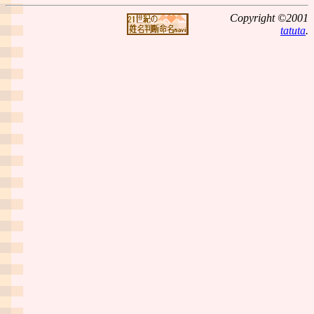
Copyright ©2001
tatuta
.