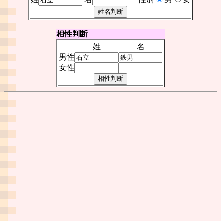
相性判断
姓
名
男性
女性