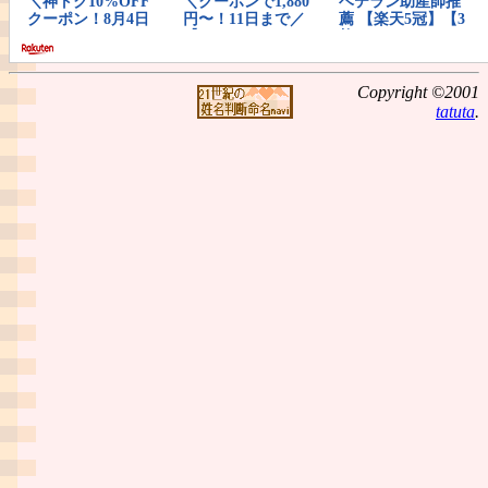
Copyright ©2001
tatuta
.