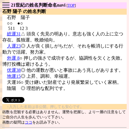
21世紀の姓名判断命名navi
[
TOP
]
石野 陽子 の姓名判断
石野
陽子
○○ ●○
511 12 3
総運31
△ 頭良く先見の明あり。意志も強く人の上に立つ
存在。孤独運。晩婚傾向。
人運23
◎ 人が良く損しがちだが、それを帳消しにする行
動力で活躍。努力家。
外運 8
○ 押しの強さで成功するが、協調性を欠くと失敗。
博打投機は避けるよう。
伏運38
◎ 他の運数が悪いと事故にあう兆しがあります。
地運15
◎ 上昇、調和、幸福運。
天運16○ 受け継いだ財産でより発展繁栄していく家柄。
陰陽
◎ 理想的な配列です。
↑入力した名前は非公開。押しても安心です。
凶数を悲観する必要はありません。運勢を把握し、より一層の注意をして
ご自分の人生を歩んでいって下さい。
画数の疑問は
ココ
をお読み下さい。