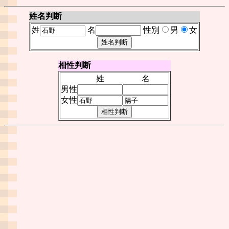
姓名判断
姓
名
性別
男
女
相性判断
姓
名
男性
女性