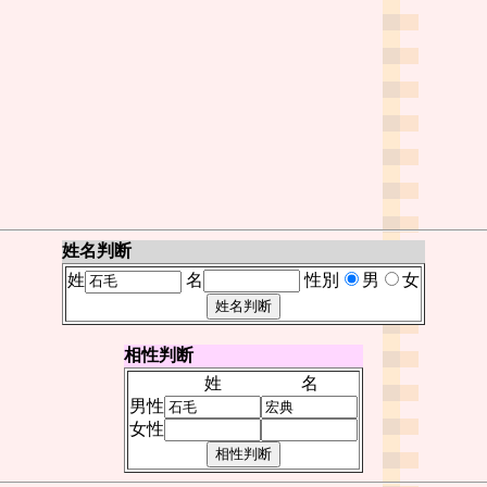
姓名判断
姓
名
性別
男
女
相性判断
姓
名
男性
女性