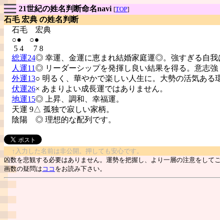
21世紀の姓名判断命名navi
[
TOP
]
石毛 宏典 の姓名判断
石毛
宏典
○● ○●
5 4 7 8
総運24
◎ 幸運、金運に恵まれ結婚家庭運◎。強すぎる自我
人運11
◎ リーダーシップを発揮し良い結果を得る。意志強
外運13
○ 明るく、華やかで楽しい人生に。大勢の活気ある
伏運26
× あまりよい成長運ではありません。
地運15
◎ 上昇、調和、幸福運。
天運 9△ 孤独で寂しい家柄。
陰陽
◎ 理想的な配列です。
↑入力した名前は非公開。押しても安心です。
凶数を悲観する必要はありません。運勢を把握し、より一層の注意をして
画数の疑問は
ココ
をお読み下さい。