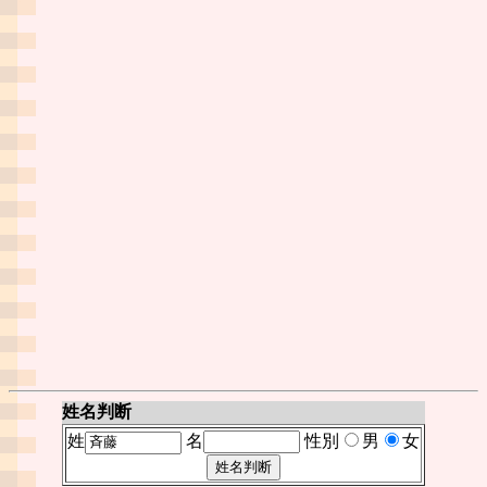
姓名判断
姓
名
性別
男
女