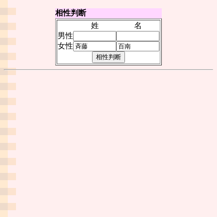
相性判断
姓
名
男性
女性