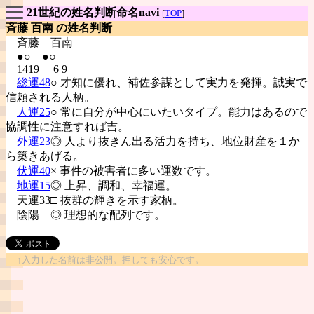
21世紀の姓名判断命名navi
[
TOP
]
斉藤 百南 の姓名判断
斉藤
百南
●○ ●○
1419 6 9
総運48
○ 才知に優れ、補佐参謀として実力を発揮。誠実で
信頼される人柄。
人運25
○ 常に自分が中心にいたいタイプ。能力はあるので
協調性に注意すれば吉。
外運23
◎ 人より抜きん出る活力を持ち、地位財産を１か
ら築きあげる。
伏運40
× 事件の被害者に多い運数です。
地運15
◎ 上昇、調和、幸福運。
天運33□ 抜群の輝きを示す家柄。
陰陽
◎ 理想的な配列です。
↑入力した名前は非公開。押しても安心です。