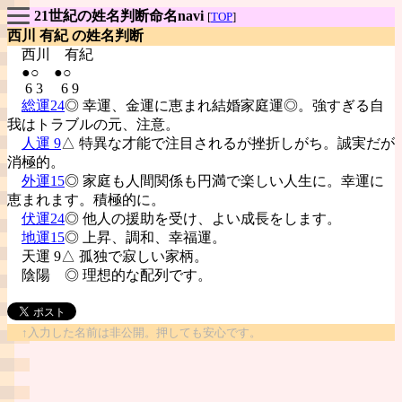
21世紀の姓名判断命名navi
[
TOP
]
西川 有紀 の姓名判断
西川
有紀
●○ ●○
6 3 6 9
総運24
◎ 幸運、金運に恵まれ結婚家庭運◎。強すぎる自
我はトラブルの元、注意。
人運 9
△ 特異な才能で注目されるが挫折しがち。誠実だが
消極的。
外運15
◎ 家庭も人間関係も円満で楽しい人生に。幸運に
恵まれます。積極的に。
伏運24
◎ 他人の援助を受け、よい成長をします。
地運15
◎ 上昇、調和、幸福運。
天運 9△ 孤独で寂しい家柄。
陰陽
◎ 理想的な配列です。
↑入力した名前は非公開。押しても安心です。