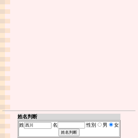
姓名判断
姓
名
性別
男
女