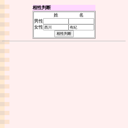
相性判断
姓
名
男性
女性